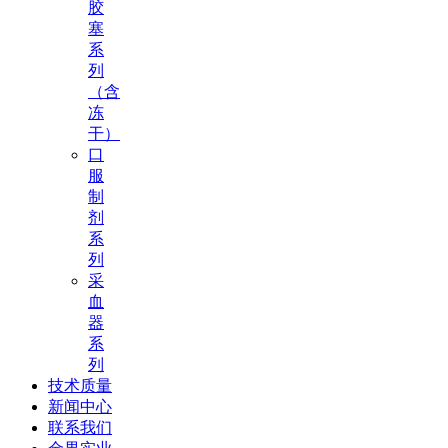
胶
塞
系
列
（含
冻
干）
口
服
制
剂
系
列
采
血
器
系
列
技术质量
新闻中心
联系我们