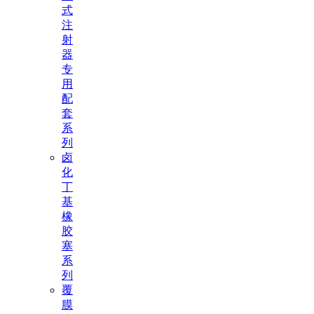
式
注
射
器
专
用
配
套
系
列
卤
化
丁
基
橡
胶
塞
系
列
覆
膜