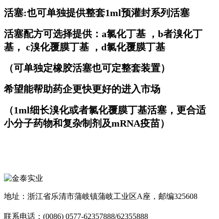
活塞:也可单独提供整套1ml预灌封系列活塞
活塞配方可选择提供：a氯化丁基 ，b者溴化丁
基， c溴化覆膜丁基 ，d氯化覆膜丁基
（可单独定橡胶活塞也可定整套装置）
希望能帮助药企更快更好的进入市场
（1ml细长溴化或者氯化覆膜丁基活塞，更合适
小分子药物和复杂制剂及mRNA疫苗）
地址：浙江省乐清市蒲岐镇蒲岐工业区A座，邮编325608
联系电话：(0086) 0577-62357888/62355888