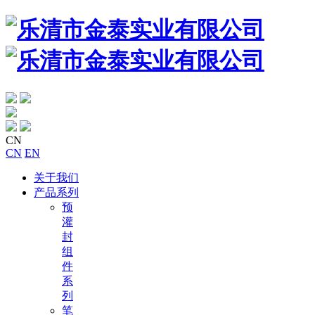
CN
CN
EN
关于我们
产品系列
预
灌
封
组
件
系
列
笔